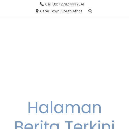
Skip
Call Us: +2782 444 YEAH
to
Cape Town, South Africa
content
Halaman
Berita Terkini